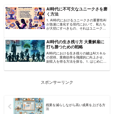
AI時代に不可欠なユニークさを磨
AI
く方法
1. AI時代におけるユニークさの重要性AI
が急速に進化する現代において、私たち
が大切にすべきもの、それはユニークさ
です。このユニークさが、一人ひとりの
存在意義を際立たせ、AI時代における成
功の鍵となるのです。なぜこれほどユニ
AI時代の生き残り方 大量解雇に
AI
ークさが重要な...
打ち勝つための戦略
AI時代における生き残りの鍵はAIスキル
の習得。業務効率を飛躍的に向上させ、
副収入を得る方法を探る。1. はじめにAI
時代の到来により、大量解雇が現実のも
のとなっています。このような時代に生
き残るための方法を探る一環として、木
内翔大さんの著...
スポンサーリンク
残業を減らしながら高い成果を上げる方
法