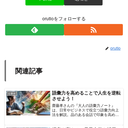
orutioをフォローする
orutio
関連記事
語彙力を高めることで人生を逆転
仕事術
させよう！
齋藤孝さんの『大人の語彙力ノート』
は、日常やビジネスで役立つ語彙力向上
法を解説。品のある会話で印象を高め、
人生を豊かにする方法を学べる一冊。1.
齋藤孝さんの『大人の語彙力ノート』の