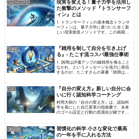
紹介齋藤孝さんの著作『大人の語彙力ノ
現実を変える！量子力学を活用し
スピリチュアル
ート 誰からも「できる...
た衝撃のメソッド『トランサーフ
ィン』とは
1. トランサーフィンの基本概念トランサ
ーフィンは、量子力学に基づいた全く新
しい現実創造メソッドです。この画期的
な方法は、ロシアの著者ヴァジムゼラン
ド氏によって提唱され、彼の書籍『78日
間トランサーフィン実践マニュアル』で
『雑用を制して自分を引き上げ
仕事術
詳しく解説されてい...
る』- たこす流コスパ最強仕事術
1. 雑用は評価アップの鍵雑用を侮ること
なかれ、というメッセージを強力に発信
するのが、たこすさんの著書『雑用は上
司の隣でやりなさい』です。この本は、
普段の職場で軽視されがちな雑用こそ
が、自分を引き上げるためのカギである
『自分の変え方』新しい自分に会
人生
と説いています。2. ...
いに行く認知科学コーチング
村岡大樹の『自分の変え方』は、認知科
学を基にした自己変革の指南書で、未来
のゴール設定と行動の意識化が鍵です。
自己効力感を高め、現状打破を促す方法
が具体的に示され、成長を目指す人々に
有益なヒントが得られます。1. 村岡大樹
習慣化の科学 小さな変化で最高
成功法則
さんの『自分の変え方...
の一年を手に入れる方法