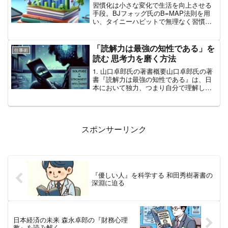
習慣化は小さな変化で生活を向上させる
手段。BJフォッグ氏のB=MAP法則を用
い、タイニーハビットで無理なく習慣を
取り入れ、成功体験を重ねることで、ポ
ジティブな変化を実現できます。1. 習慣
化の重要性習慣化とは、日常生活におい
「読解力は最強の知性である」を
仕事術
て小さな変化を積...
読む 思考力を磨く方法
1. 山口卓郎氏の著書概要山口卓郎氏の著
書『読解力は最強の知性である』は、日
本において独力、つまり自分で理解し推
察する力の低下について警鐘を鳴らして
います。本書はこの問題を深く掘り下
げ、日本社会における教育やコミュニケ
ーションの見直しを提案...
スポンサーリンク
『優しい人』を科学する 和田秀樹著書の
深淵に迫る
日本経済の未来 森永卓郎の『財務心理
教』を読み解く