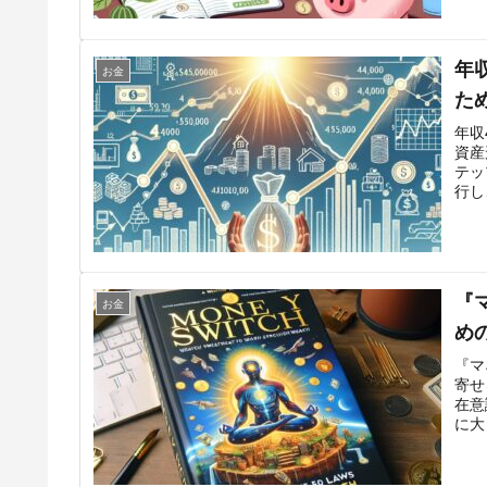
年
お金
た
年収
資産
テッ
行し
『
お金
め
『マ
寄せ
在意
に大