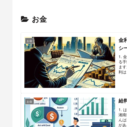
お金
金
お金
シ
1.
る手
ます
利は
給
お金
1.
湘南
んは
があ