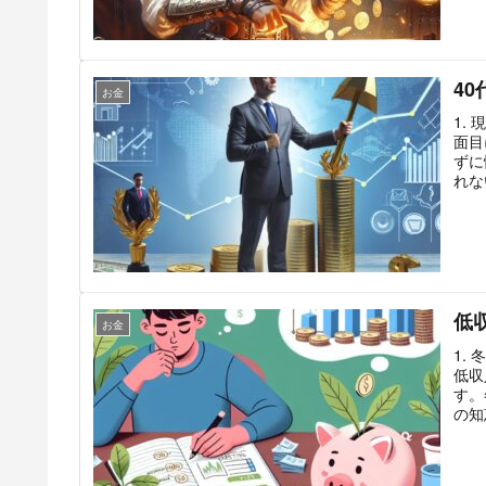
4
お金
1.
面目
ずに
れな
低
お金
1.
低収
す。
の知