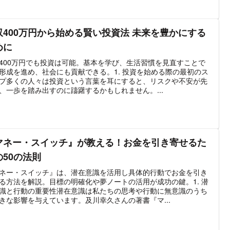
収400万円から始める賢い投資法 未来を豊かにする
めに
400万円でも投資は可能。基本を学び、生活習慣を見直すことで
形成を進め、社会にも貢献できる。1. 投資を始める際の最初のス
プ多くの人々は投資という言葉を耳にすると、リスクや不安が先
、一歩を踏み出すのに躊躇するかもしれません。...
マネー・スイッチ』が教える！お金を引き寄せるた
の50の法則
ネー・スイッチ』は、潜在意識を活用し具体的行動でお金を引き
る方法を解説。目標の明確化や夢ノートの活用が成功の鍵。1. 潜
識と行動の重要性潜在意識は私たちの思考や行動に無意識のうち
きな影響を与えています。及川幸久さんの著書『マ...