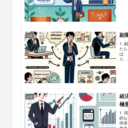
副
お金
1.
たら
ば、
り、
経
お金
極
1.
的な
停滞
将来