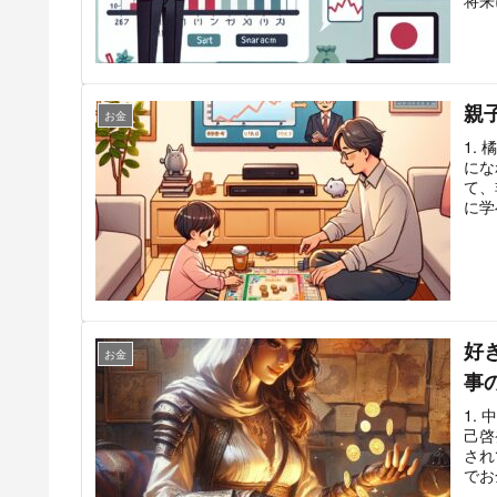
親
お金
1.
にな
て、
に学
好
お金
事
1.
己啓
され
でお