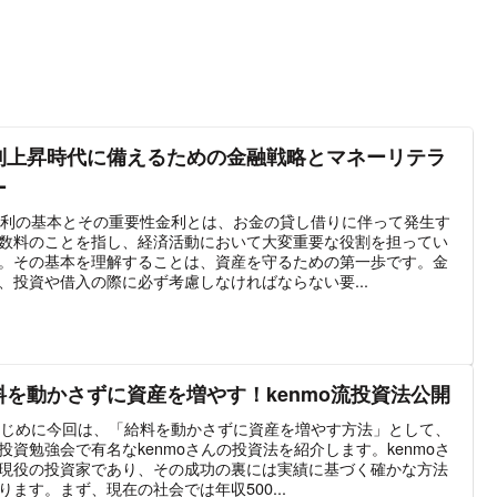
利上昇時代に備えるための金融戦略とマネーリテラ
ー
 金利の基本とその重要性金利とは、お金の貸し借りに伴って発生す
数料のことを指し、経済活動において大変重要な役割を担ってい
。その基本を理解することは、資産を守るための第一歩です。金
、投資や借入の際に必ず考慮しなければならない要...
料を動かさずに資産を増やす！kenmo流投資法公開
 はじめに今回は、「給料を動かさずに資産を増やす方法」として、
投資勉強会で有名なkenmoさんの投資法を紹介します。kenmoさ
現役の投資家であり、その成功の裏には実績に基づく確かな方法
ります。まず、現在の社会では年収500...